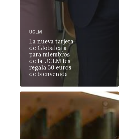
UCLM
Castilla-La Manch
La nueva tarjeta
Toledo
Sanidad
de Globalcaja
para miembros
Ciudad Real
Economía
de la UCLM les
regala 50 euros
Albacete
Educación
de bienvenida
Cuenca
Cultura
Guadalajara
Deportes
Talavera
Sucesos
Medio Ambiente
Planeta Rural