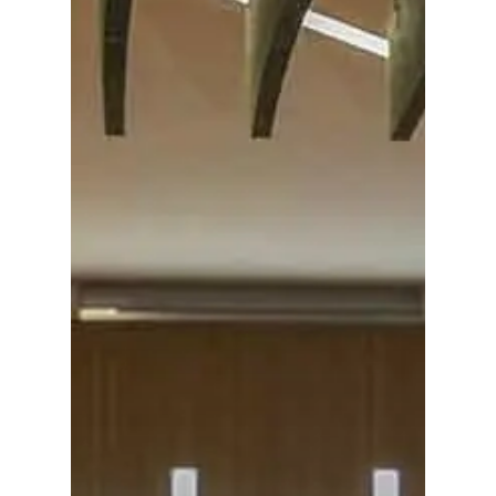
Planeta Rural
Especiales
Política
Galerías