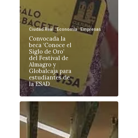
Ciudad Real
Economía
Empresas
Castilla-La Manch
Convocada la
beca ‘Conoce el
Toledo
Sanidad
Siglo de Oro’
del Festival de
Ciudad Real
Economía
Almagro y
Globalcaja para
Albacete
Educación
estudiantes de
Cuenca
la ESAD
Cultura
Guadalajara
Deportes
Talavera
Sucesos
Medio Ambiente