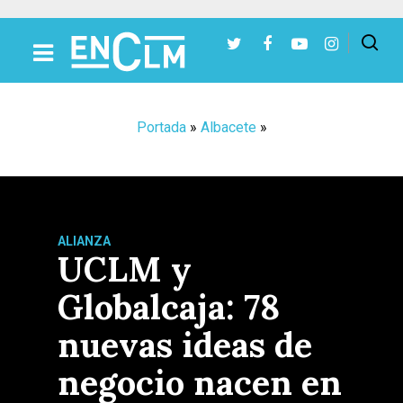
Presiona Intro para buscar o ESC para cerrar
Portada
»
Albacete
»
ALIANZA
UCLM y
Globalcaja: 78
nuevas ideas de
negocio nacen en