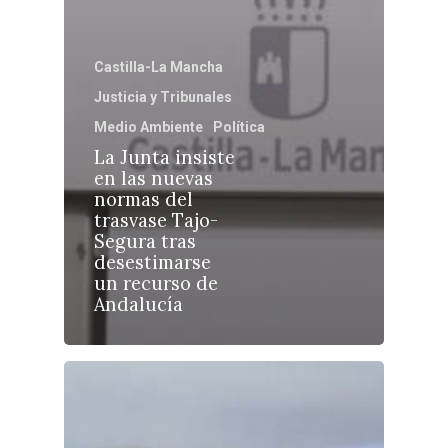
Toledo
Sanidad
Ciudad Real
Economía
Castilla-La Mancha
Albacete
Educación
Justicia y Tribunales
Cuenca
Medio Ambiente
Política
Cultura
Guadalajara
La Junta insiste
Deportes
en las nuevas
Talavera
normas del
Sucesos
trasvase Tajo-
Segura tras
Medio Ambiente
desestimarse
un recurso de
Planeta Rural
Andalucía
Especiales
Política
Galerías