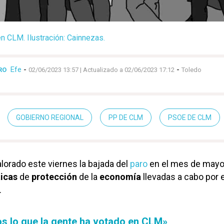
n CLM. Ilustración: Cainnezas.
Efe
-
-
RO
02/06/2023 13:57
| Actualizado a 02/06/2023 17:12
Toledo
GOBIERNO REGIONAL
PP DE CLM
PSOE DE CLM
alorado este viernes la bajada del
paro
en el mes de may
ticas
de
protección
de la
economía
llevadas a cabo por e
.
s lo que la gente ha votado en CLM»