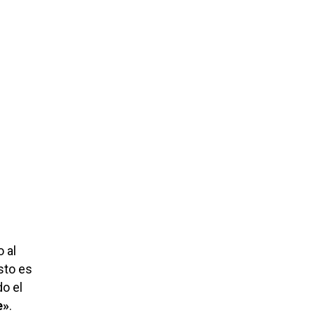
 al
sto es
do el
e»
.