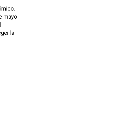
ómico,
de mayo
l
ger la