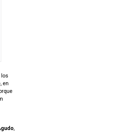
 los
, en
porque
an
Agudo
,