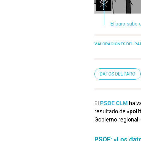
El paro sube e
VALORACIONES DEL PA
DATOS DEL PARO
El
PSOE CLM
ha v
resultado de «
polí
Gobierno regional»
PSOE: «Los dato