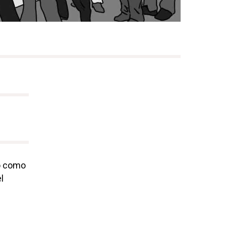
o como
l