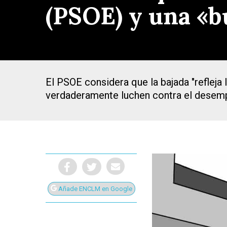
(PSOE) y una «b
El PSOE considera que la bajada "refleja 
verdaderamente luchen contra el desem
Añade ENCLM en Google
Presiona Intro para buscar o ESC para cerrar