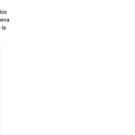
los
ueva
 la