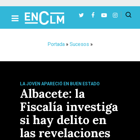
Presiona Intro para buscar o ESC para cerrar
Portada
»
Sucesos
»
LA JOVEN APARECIÓ EN BUEN ESTADO
Albacete: la
Fiscalía investiga
si hay delito en
las revelaciones