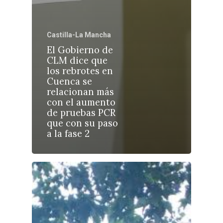
Castilla-La Mancha
El Gobierno de
CLM dice que
Castilla-La Manch
los rebrotes en
Toledo
Cuenca se
Sanidad
relacionan más
Ciudad Real
Economía
con el aumento
de pruebas PCR
Albacete
Educación
que con su paso
Cuenca
a la fase 2
Cultura
Guadalajara
Deportes
Talavera
Sucesos
Medio Ambiente
Planeta Rural