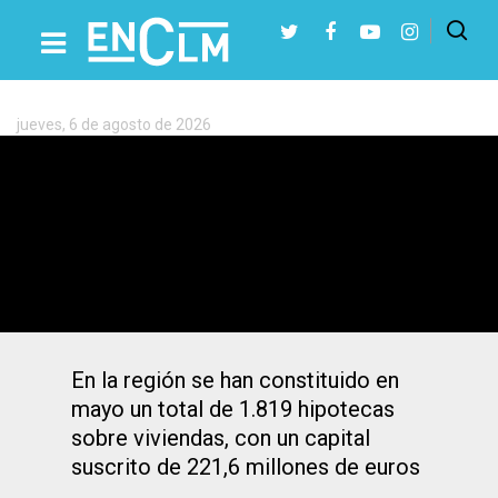
Etiqueta:
Hipotecas
jueves, 6 de agosto de 2026
Presiona Intro para buscar o ESC para cerrar
Las hipotecas sobre viviendas caen un
6,7% en mayo en Castilla-La Mancha
En la región se han constituido en
mayo un total de 1.819 hipotecas
sobre viviendas, con un capital
suscrito de 221,6 millones de euros