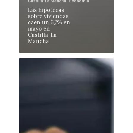
Castilla-La Mancha
Economía
Las hipotecas
sobre viviendas
Castilla-La Manch
caen un 6,7% en
mayo en
Toledo
Sanidad
Castilla-La
Mancha
Ciudad Real
Economía
Albacete
Educación
Cuenca
Cultura
Guadalajara
Deportes
Talavera
Sucesos
Medio Ambiente
Planeta Rural
Especiales