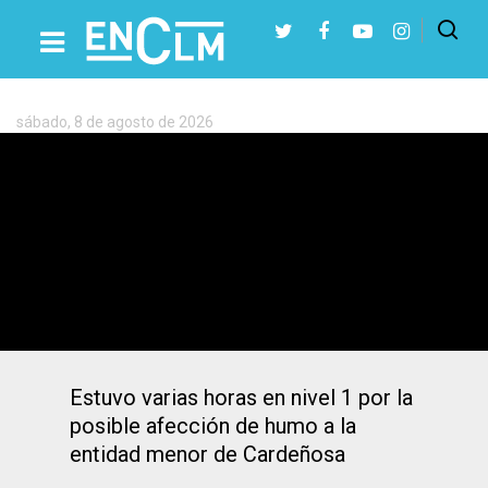
Etiqueta:
Incendios
forestales
sábado, 8 de agosto de 2026
Presiona Intro para buscar o ESC para cerrar
Controlado el incendio forestal en
Riofrío del Llano (Guadalajara) que
estuvo en nivel 1
Estuvo varias horas en nivel 1 por la
posible afección de humo a la
entidad menor de Cardeñosa