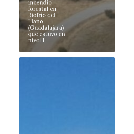
incendio
forestal en
Riofrío del
Llano
Castilla-La Manch
(Guadalajara)
Toledo
que estuvo en
Sanidad
nivel 1
Ciudad Real
Economía
Albacete
Educación
Cuenca
Cultura
Guadalajara
Deportes
Talavera
Sucesos
Medio Ambiente
Planeta Rural
Especiales