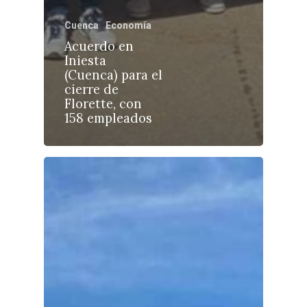
Cuenca
Economía
Acuerdo en
Castilla-La Manch
Iniesta
(Cuenca) para el
Toledo
Sanidad
cierre de
Florette, con
Ciudad Real
Economía
158 empleados
Albacete
Educación
Cuenca
Cultura
Guadalajara
Deportes
Talavera
Sucesos
Medio Ambiente
Planeta Rural