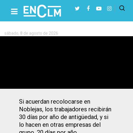
Etiqueta:
Iniesta
sábado, 8 de agosto de 2026
Presiona Intro para buscar o ESC para cerrar
Acuerdo en Iniesta (Cuenca) para el
cierre de Florette, con 158 empleados
Si acuerdan recolocarse en
Noblejas, los trabajadores recibirán
30 días por año de antigüedad, y si
lo hacen en otras empresas del
grupo, 20 días por año