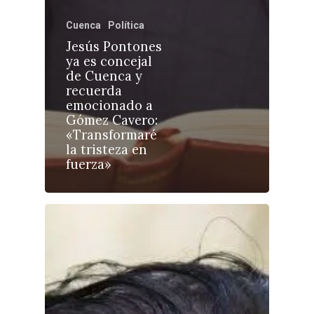
Cuenca
Política
Jesús Pontones
ya es concejal
de Cuenca y
Castilla-La Manch
recuerda
Toledo
emocionado a
Sanidad
Gómez Cavero:
Ciudad Real
Economía
«Transformaré
la tristeza en
Albacete
Educación
fuerza»
Cuenca
Cultura
Guadalajara
Deportes
Talavera
Sucesos
Medio Ambiente
Planeta Rural