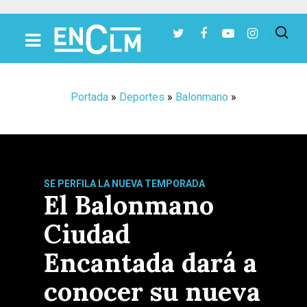
Presiona Intro para buscar o ESC para cerrar
Portada
»
Deportes
»
Balonmano
»
SE PERFILA LA NUEVA TEMPORADA
El Balonmano
Ciudad
Encantada dará a
conocer su nueva