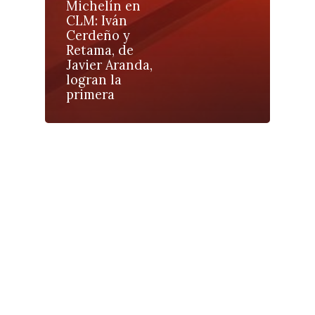
Política
Michelín en
CLM: Iván
Galerías
Cerdeño y
Retama, de
Javier Aranda,
logran la
primera