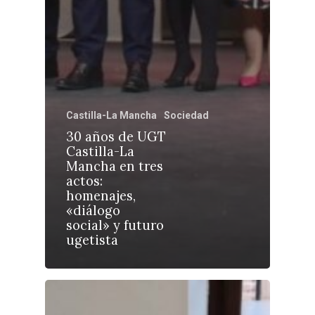
Castilla-La Manch
Castilla-La Mancha
Sociedad
Toledo
Sanidad
30 años de UGT
Castilla-La
Ciudad Real
Economía
Mancha en tres
actos:
Albacete
Educación
homenajes,
Cuenca
«diálogo
Cultura
social» y futuro
Guadalajara
ugetista
Deportes
Talavera
Sucesos
Medio Ambiente