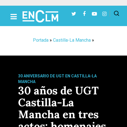
Presiona Intro para buscar o ESC para cerrar
Portada
»
Castilla-La Mancha
»
30 ANIVERSARIO DE UGT EN CASTILLA-LA
MANCHA
30 años de UGT
Castilla-La
Mancha en tres
actos: homenajes,