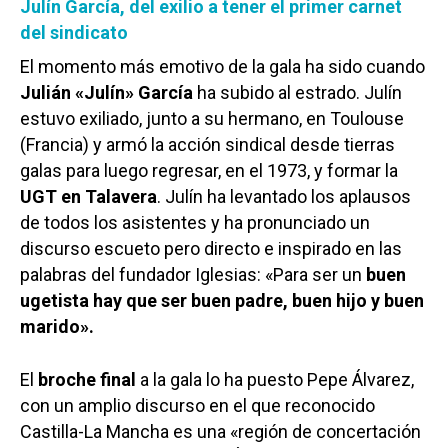
Julín García, del exilio a tener el primer carnet
del sindicato
El momento más emotivo de la gala ha sido cuando
Julián «Julín» García
ha subido al estrado. Julín
estuvo exiliado, junto a su hermano, en Toulouse
Castilla-La Manch
(Francia) y armó la acción sindical desde tierras
galas para luego regresar, en el 1973, y formar la
Toledo
Sanidad
UGT en Talavera
. Julín ha levantado los aplausos
Ciudad Real
Economía
de todos los asistentes y ha pronunciado un
Albacete
discurso escueto pero directo e inspirado en las
Educación
palabras del fundador Iglesias: «Para ser un
buen
Cuenca
Cultura
ugetista hay que ser buen padre, buen hijo y buen
Guadalajara
marido».
Deportes
Talavera
Sucesos
El
broche final
a la gala lo ha puesto Pepe Álvarez,
con un amplio discurso en el que reconocido
Medio Ambiente
Castilla-La Mancha es una «región de concertación