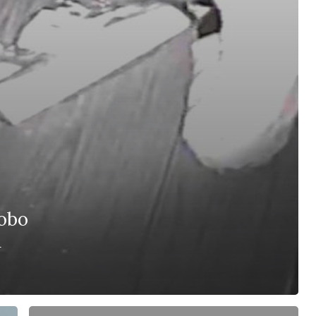
robo
n