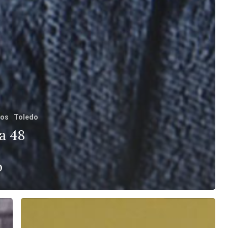
sos
Toledo
a 48
o