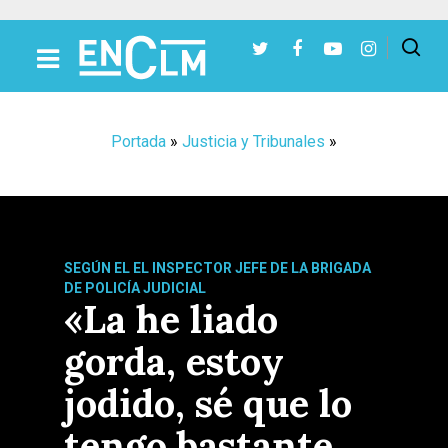
Presiona Intro para buscar o ESC para cerrar
Portada
»
Justicia y Tribunales
»
SEGÚN EL EL INSPECTOR JEFE DE LA BRIGADA
DE POLICÍA JUDICIAL
«La he liado
gorda, estoy
jodido, sé que lo
tengo bastante