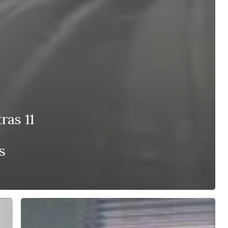
ras 11
s