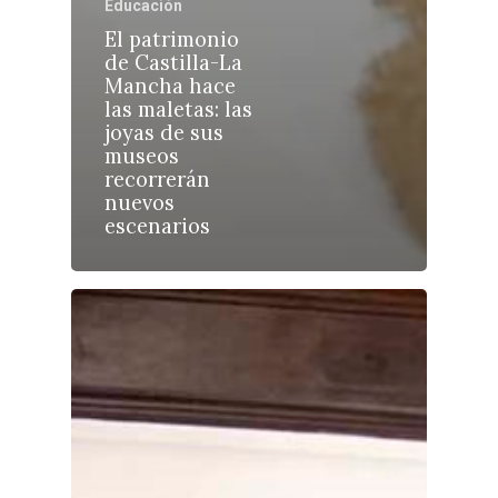
Educación
El patrimonio
de Castilla-La
Mancha hace
las maletas: las
Castilla-La Manch
joyas de sus
Toledo
Sanidad
museos
recorrerán
Ciudad Real
Economía
nuevos
escenarios
Albacete
Educación
Cuenca
Cultura
Guadalajara
Deportes
Talavera
Sucesos
Medio Ambiente
Planeta Rural