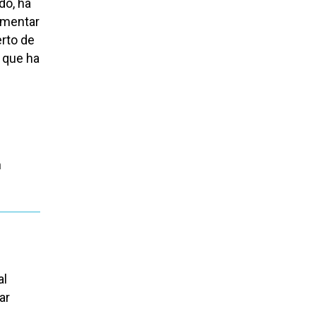
do, ha
imentar
erto de
 que ha
l
n
al
ar