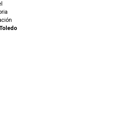
el
oria
ación
 Toledo