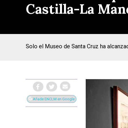
Castilla-La Man
Solo el Museo de Santa Cruz ha alcanzad
Añade ENCLM en Google
Presiona Intro para buscar o ESC para cerrar