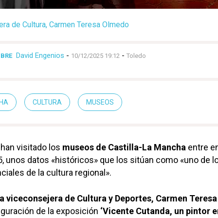
era de Cultura, Carmen Teresa Olmedo
David Engenios
-
-
MBRE
10/12/2025 19:12
Toledo
CHA
CULTURA
MUSEOS
han visitado los
museos de Castilla-La Mancha
entre e
 unos datos «históricos» que los sitúan como «uno de l
iales de la cultura regional».
a viceconsejera de Cultura y Deportes, Carmen Teresa
uguración de la exposición
‘Vicente Cutanda, un pintor e