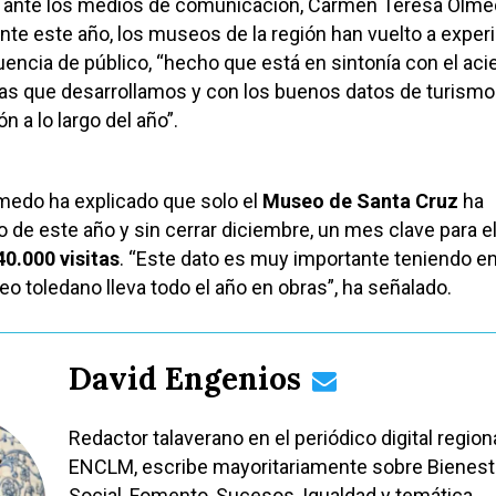
n ante los medios de comunicación, Carmen Teresa Olme
nte este año, los museos de la región han vuelto a exper
uencia de público, “hecho que está en sintonía con el aci
icas que desarrollamos y con los buenos datos de turismo
n a lo largo del año”.
edo ha explicado que solo el
Museo de Santa Cruz
ha
o de este año y sin cerrar diciembre, un mes clave para e
40.000 visitas
. “Este dato es muy importante teniendo e
o toledano lleva todo el año en obras”, ha señalado.
David Engenios
Redactor talaverano en el periódico digital region
ENCLM, escribe mayoritariamente sobre Bienest
Social, Fomento, Sucesos, Igualdad y temática