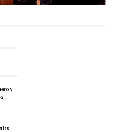
nero y
os
ntre