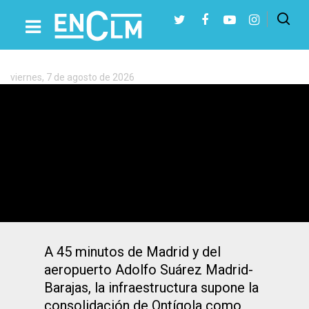
Etiqueta:
Ontígola
viernes, 7 de agosto de 2026
Presiona Intro para buscar o ESC para cerrar
Ontígola (Toledo) albergará una
plataforma logística de 80.000 metros
cuadrados en el verano de 2025
A 45 minutos de Madrid y del
aeropuerto Adolfo Suárez Madrid-
Barajas, la infraestructura supone la
consolidación de Ontígola como