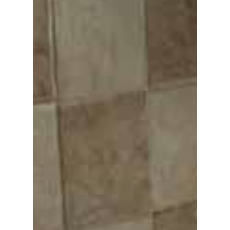
Planeta Rural
Especiales
Política
Galerías