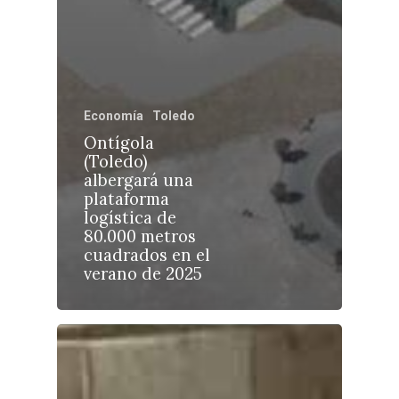
Economía
Toledo
Castilla-La Manch
Ontígola
Toledo
Sanidad
(Toledo)
albergará una
Ciudad Real
Economía
plataforma
logística de
Albacete
Educación
80.000 metros
Cuenca
cuadrados en el
Cultura
verano de 2025
Guadalajara
Deportes
Talavera
Sucesos
Medio Ambiente