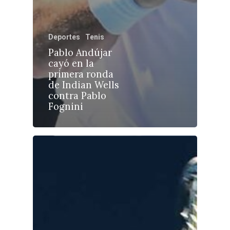
Deportes
Tenis
Castilla-La Manch
Pablo Andújar
cayó en la
Toledo
Sanidad
primera ronda
de Indian Wells
Ciudad Real
Economía
contra Pablo
Fognini
Albacete
Educación
Cuenca
Cultura
Guadalajara
Deportes
Talavera
Sucesos
Medio Ambiente
Planeta Rural