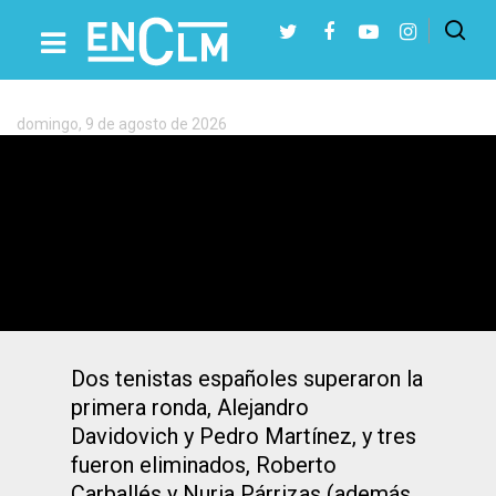
Etiqueta:
Pablo
Andújar
domingo, 9 de agosto de 2026
Presiona Intro para buscar o ESC para cerrar
Pablo Andújar cayó en la primera ronda
de Indian Wells contra Pablo Fognini
Dos tenistas españoles superaron la
primera ronda, Alejandro
Davidovich y Pedro Martínez, y tres
fueron eliminados, Roberto
Carballés y Nuria Párrizas (además