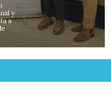
o
nal y
ta a
de