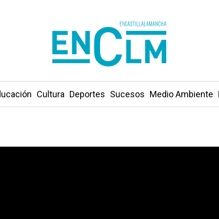
ucación
Cultura
Deportes
Sucesos
Medio Ambiente
pia, ejercicio terapéutico, apoyo nutricional y atención ps