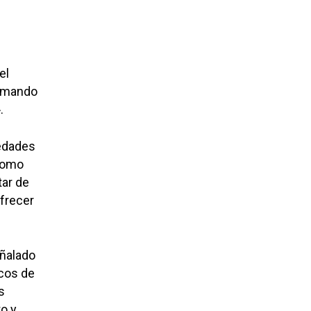
el
irmando
.
edades
 como
tar de
ofrecer
ñalado
icos de
s
to y