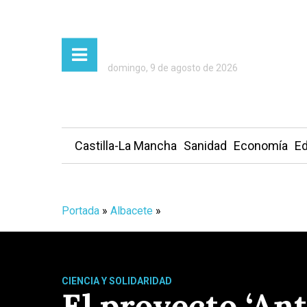
domingo, 9 de agosto de 2026
Castilla-La Mancha
Sanidad
Economía
Ed
Portada
»
Albacete
»
CIENCIA Y SOLIDARIDAD
El proyecto ‘Ant