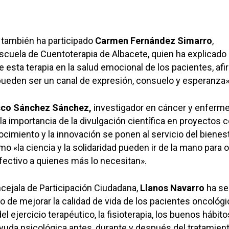
 también ha participado
Carmen Fernández Simarro
,
Escuela de Cuentoterapia de Albacete, quien ha explicado 
e esta terapia en la salud emocional de los pacientes, af
pueden ser un canal de expresión, consuelo y esperanza»
sco Sánchez Sánchez,
investigador en cáncer y enferm
 la importancia de la divulgación científica en proyectos
ocimiento y la innovación se ponen al servicio del bienes
o «la ciencia y la solidaridad pueden ir de la mano para 
efectivo a quienes más lo necesitan».
oncejala de Participación Ciudadana,
Llanos Navarro
ha se
vo de mejorar la calidad de vida de los pacientes oncológ
el ejercicio terapéutico, la fisioterapia, los buenos hábito
 ayuda psicológica antes, durante y después del tratamien