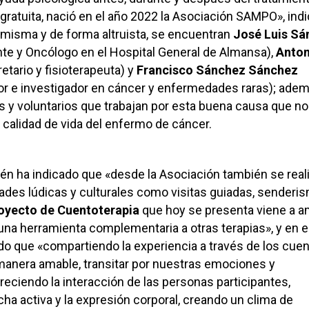
 gratuita, nació en el año 2022 la Asociación SAMPO», ind
la misma y de forma altruista, se encuentran
José Luis Sá
te y Oncólogo en el Hospital General de Almansa),
Anton
etario y fisioterapeuta) y
Francisco Sánchez Sánchez
or e investigador en cáncer y enfermedades raras); adem
s y voluntarios que trabajan por esta buena causa que no
a calidad de vida del enfermo de cáncer.
én ha indicado que «desde la Asociación también se real
idades lúdicas y culturales como visitas guiadas, senderi
oyecto de Cuentoterapia
que hoy se presenta viene a a
una herramienta complementaria a otras terapias», y en 
do que «compartiendo la experiencia a través de los cue
anera amable, transitar por nuestras emociones y
reciendo la interacción de las personas participantes,
cha activa y la expresión corporal, creando un clima de