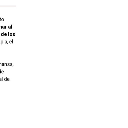
to
nar al
 de los
ia, el
mansa,
de
al de