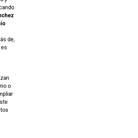
icando
nchez
io
ás de,
 es
izan
smo o
mpliar
este
ntos