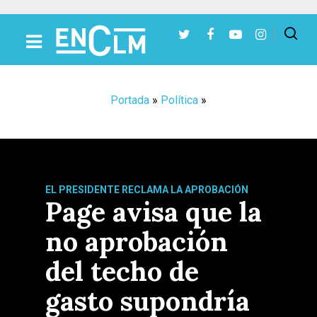
Presiona Intro para buscar o ESC para cerrar
Portada
»
Política
»
EL PRESIDENTE RECLAMA LA APROBACIÓN
Page avisa que la
no aprobación
del techo de
gasto supondría