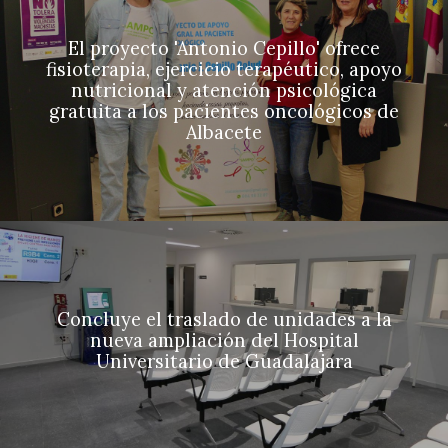
El proyecto 'Antonio Cepillo' ofrece
fisioterapia, ejercicio terapéutico, apoyo
nutricional y atención psicológica
gratuita a los pacientes oncológicos de
Albacete
Concluye el traslado de unidades a la
nueva ampliación del Hospital
Universitario de Guadalajara