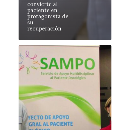
convierte al
Planeta Rural
paciente en
protagonista de
Especiales
su
recuperación
Política
Galerías