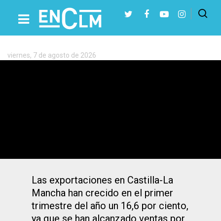
Etiqueta:
Patricia
Franco
viernes, 7 de agosto de 2026
Presiona Intro para buscar o ESC para cerrar
Las exportaciones suben un 16,6 por
100 en el primer trimestre hasta los
1.727 millones
Las exportaciones en Castilla-La
Mancha han crecido en el primer
trimestre del año un 16,6 por ciento,
ya que se han alcanzado ventas por