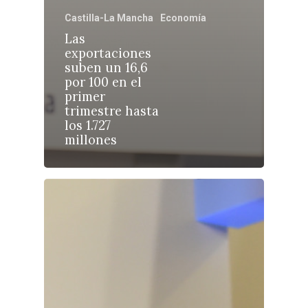
Castilla-La Mancha
Economía
Las
exportaciones
suben un 16,6
Castilla-La Manch
por 100 en el
Toledo
Sanidad
primer
trimestre hasta
Ciudad Real
Economía
los 1.727
millones
Albacete
Educación
Cuenca
Cultura
Guadalajara
Deportes
Talavera
Sucesos
Medio Ambiente
Planeta Rural