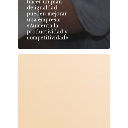
Talavera
hacer un plan
de igualdad
Sucesos
pueden mejorar
una empresa:
Medio Ambiente
«Aumenta la
productividad y
Planeta Rural
competitividad»
Especiales
Política
Galerías