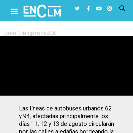
Etiqueta:
Polígono
de
Toledo
jueves, 6 de agosto de 2026
Presiona Intro para buscar o ESC para cerrar
Cortes de tráfico en el Polígono de
Toledo durante agosto por obras en la
red de agua: las calles afectadas
Las líneas de autobuses urbanos 62
y 94, afectadas principalmente los
días 11, 12 y 13 de agosto circularán
por las calles aledañas bordeando la