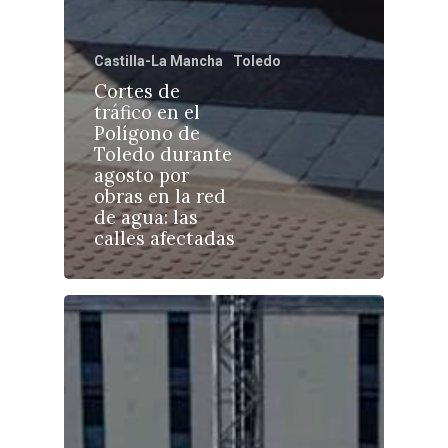
Castilla-La Mancha
Toledo
Cortes de
tráfico en el
Castilla-La Manch
Polígono de
Toledo
Sanidad
Toledo durante
agosto por
Ciudad Real
Economía
obras en la red
de agua: las
Albacete
Educación
calles afectadas
Cuenca
Cultura
Guadalajara
Deportes
Talavera
Sucesos
Medio Ambiente
Planeta Rural