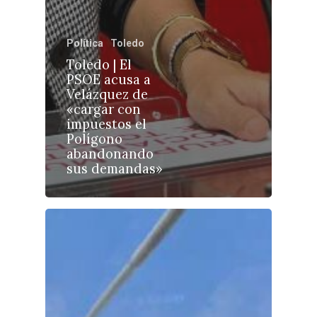
Política
Toledo
Toledo | El
PSOE acusa a
Castilla-La Manch
Velázquez de
Toledo
Sanidad
«cargar con
impuestos el
Ciudad Real
Economía
Polígono
abandonando
Albacete
Educación
sus demandas»
Cuenca
Cultura
Guadalajara
Deportes
Talavera
Sucesos
Medio Ambiente
Planeta Rural