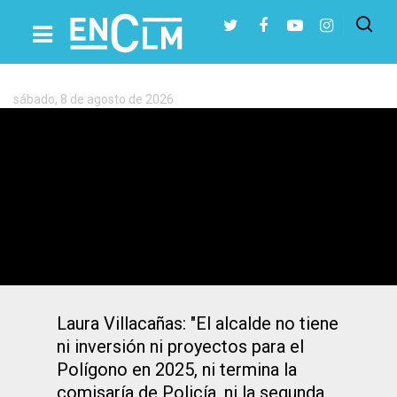
Etiqueta:
Polígono
de
Toledo
sábado, 8 de agosto de 2026
Presiona Intro para buscar o ESC para cerrar
Toledo | El PSOE acusa a Velázquez de
«cargar con impuestos el Polígono
abandonando sus demandas»
Laura Villacañas: "El alcalde no tiene
ni inversión ni proyectos para el
Polígono en 2025, ni termina la
comisaría de Policía, ni la segunda