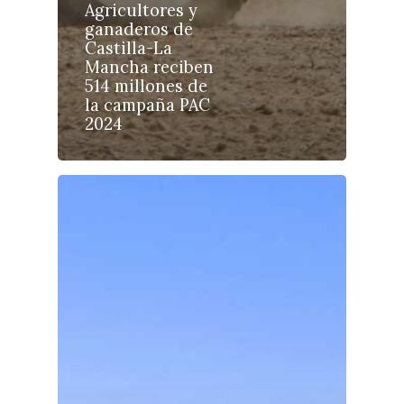
Sucesos
Agricultores y
ganaderos de
Medio Ambiente
Castilla-La
Mancha reciben
Planeta Rural
514 millones de
la campaña PAC
Especiales
2024
Política
Galerías