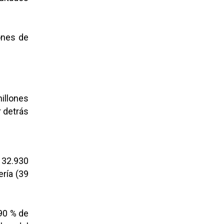
ones de
illones
 detrás
a 32.930
ería (39
 90 % de