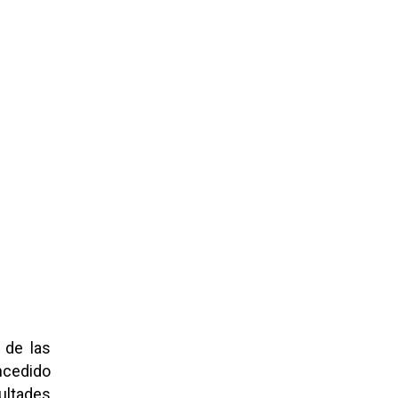
 de las
ncedido
ultades