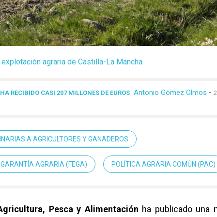
 explotación agraria de Castilla-La Mancha.
Antonio Gómez Olmos
-
A RECIBIDO CASI 207 MILLONES DE EUROS
2
NARIAS A AGRICULTORES Y GANADEROS
 GARANTÍA AGRARIA (FEGA)
POLÍTICA AGRARIA COMÚN (PAC)
Agricultura, Pesca y Alimentación
ha publicado una 