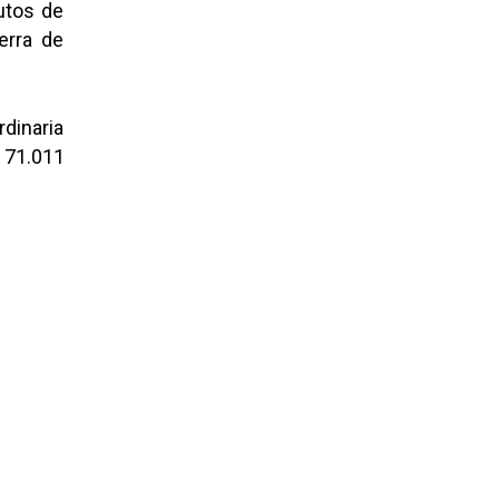
utos de
erra de
dinaria
 71.011