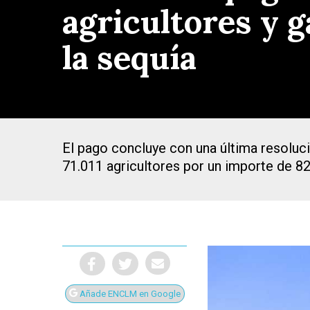
agricultores y 
la sequía
El pago concluye con una última resoluci
71.011 agricultores por un importe de 8
Presiona Intro para buscar o ESC para cerrar
Añade ENCLM en Google