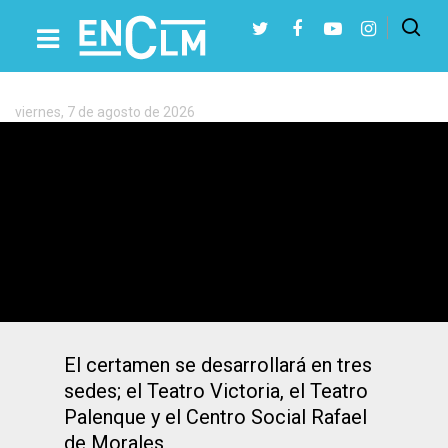
Etiqueta:
Premios
Pávez
viernes, 7 de agosto de 2026
Presiona Intro para buscar o ESC para cerrar
La actriz Blanca Portillo, Pávez
Honorífico en el XII Festival
Internacional de Cine de Talavera
El certamen se desarrollará en tres
sedes; el Teatro Victoria, el Teatro
Palenque y el Centro Social Rafael
de Morales