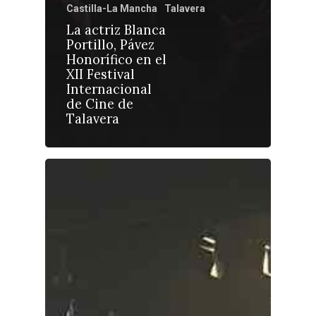
Castilla-La Mancha
Talavera
La actriz Blanca
Portillo, Pávez
Honorífico en el
Castilla-La Manch
XII Festival
Toledo
Sanidad
Internacional
de Cine de
Ciudad Real
Economía
Talavera
Albacete
Educación
Cuenca
Cultura
Guadalajara
Deportes
Talavera
Sucesos
Medio Ambiente
Planeta Rural