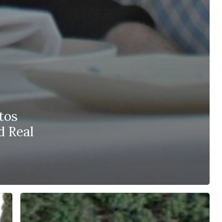
tos
d Real