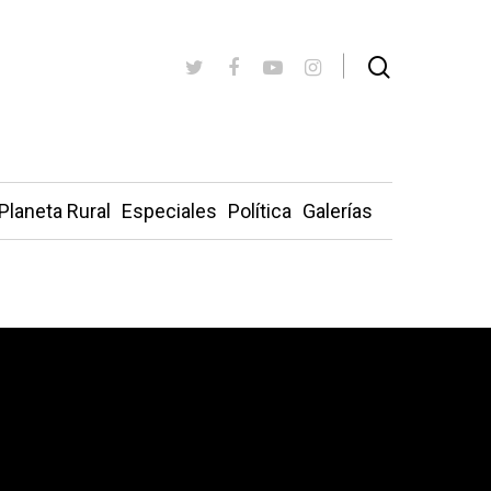
Planeta Rural
Especiales
Política
Galerías
nzález y Aznar