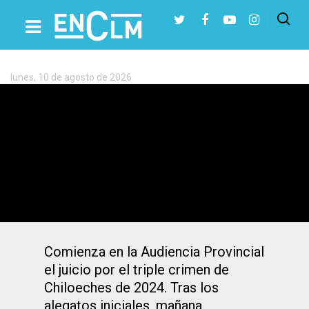
Etiqueta:
robo
lunes, 10 de agosto de 2026
Presiona Intro para buscar o ESC para cerrar
El acusado del triple crimen de
Chiloeches reconocerá la autoría pero
piden que las drogas sean un atenuante
Comienza en la Audiencia Provincial
el juicio por el triple crimen de
Chiloeches de 2024. Tras los
alegatos iniciales, mañana