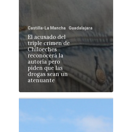
Castilla-La Mancha
Guadalajara
Castilla-La Manch
El acusado del
triple crimen de
Toledo
Sanidad
Chiloeches
reconocerá la
Ciudad Real
Economía
autoría pero
piden que las
Albacete
Educación
drogas sean un
Cuenca
atenuante
Cultura
Guadalajara
Deportes
Talavera
Sucesos
Medio Ambiente