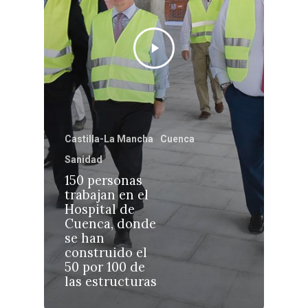
Toledo
Sanidad
Ciudad Real
Economía
Albacete
Educación
Cuenca
Cultura
Guadalajara
Deportes
Talavera
Castilla-La Mancha
Cuenca
Sucesos
Sanidad
150 personas
Medio Ambiente
trabajan en el
Hospital de
Planeta Rural
Cuenca, donde
se han
Especiales
construido el
50 por 100 de
Política
las estructuras
Galerías