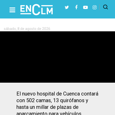
Etiqueta:
Sanidad
de
Cuenca
sábado, 8 de agosto de 2026
Presiona Intro para buscar o ESC para cerrar
150 personas trabajan en el Hospital de
Cuenca, donde se han construido el 50
por 100 de las estructuras
El nuevo hospital de Cuenca contará
con 502 camas, 13 quirófanos y
hasta un millar de plazas de
aparcamiento para vehículos