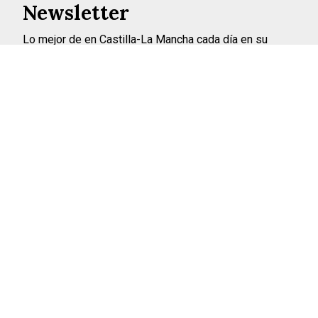
Newsletter
Lo mejor de en Castilla-La Mancha cada día en su
correo
INSCRIBIRME
©2026 ENCASTILLALAMANCHA.ES
AVISO LEGAL
POLÍTICA DE PRIVACIDAD
POLÍTICA DE COOKIES