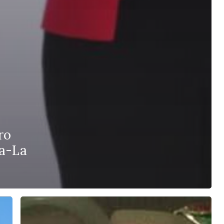
ro
la-La