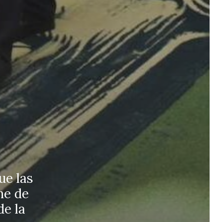
ue las
he de
de la