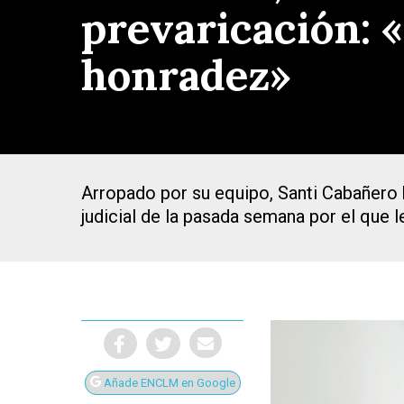
prevaricación: 
honradez»
Arropado por su equipo, Santi Cabañero 
judicial de la pasada semana por el que l
Presiona Intro para buscar o ESC para cerrar
Añade ENCLM en Google