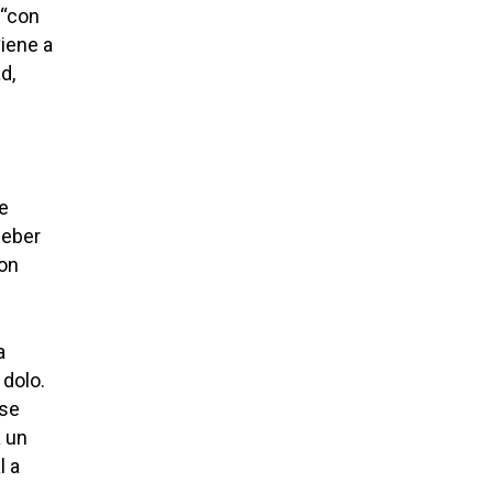
 “con
viene a
d,
e
deber
con
a
 dolo.
 se
a un
l a