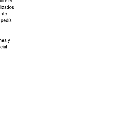
bre el
lizados
unto
 pedía
nes y
cial