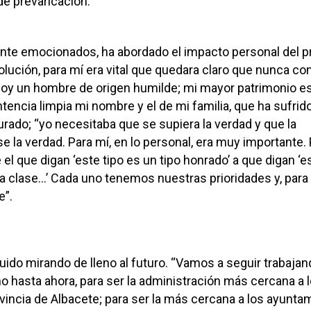
de prevaricación.
nte emocionados, ha abordado el impacto personal del p
solución, para mí era vital que quedara claro que nunca co
 Soy un hombre de origen humilde; mi mayor patrimonio e
tencia limpia mi nombre y el de mi familia, que ha sufrid
rado; “yo necesitaba que se supiera la verdad y que la
e la verdad. Para mí, en lo personal, era muy importante.
l que digan ‘este tipo es un tipo honrado’ a que digan ‘es
 la clase…’ Cada uno tenemos nuestras prioridades y, para 
e”.
ido mirando de lleno al futuro. “Vamos a seguir trabajan
hasta ahora, para ser la administración más cercana a 
ovincia de Albacete; para ser la más cercana a los ayunta