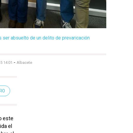
 ser absuelto de un delito de prevaricación
-
5 14:01
Albacete
ERO
o este
ida el