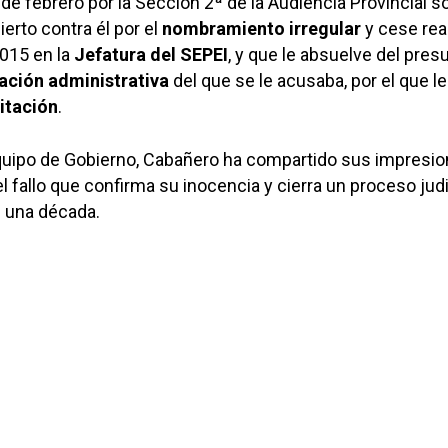
de febrero por la Sección 2ª de la Audiencia Provincial so
ierto contra él por el
nombramiento irregular
y cese rea
015 en la
Jefatura del SEPEI
, y que le absuelve del pres
cación administrativa
del que se le acusaba, por el que le
litación
.
quipo de Gobierno, Cabañero ha compartido sus impresio
l fallo que confirma su inocencia y cierra un proceso judi
i una década.