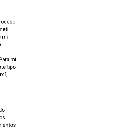
roceso:
metí
s mi
o
 Para mí
te tipo
mí,
do
los
mientos