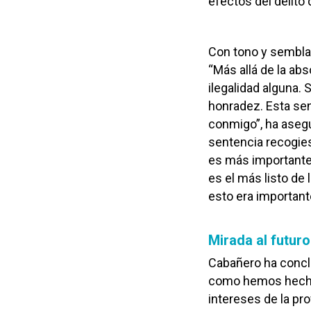
efectos del delito 
Con tono y sembla
“Más allá de la ab
ilegalidad alguna.
honradez. Esta sen
conmigo”, ha asegu
sentencia recogies
es más importante e
es el más listo de
esto era important
Mirada al futuro
Cabañero ha conclu
como hemos hecho 
intereses de la pr