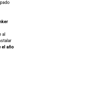
upado
únker
 al
stalar
e el año