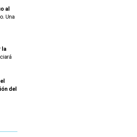
o al
do. Una
 la
ciará
el
ión del