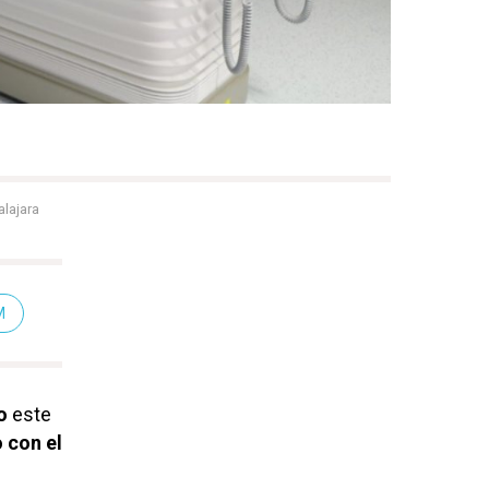
lajara
M
o
este
 con el