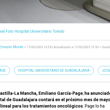
eal Foto Hospital Universitario Toledo
Ernesto Morán
-
-
17/02/2025 13:29
| Actualizado a 17/02/2025 13:30
Guada
PAGE
HOSPITAL UNIVERSITARIO DE GUADALAJARA
JCC
astilla-La Mancha, Emiliano García-Page
,
ha anunciad
tal de Guadalajara contará en el próximo mes de mayo
lineal para los tratamientos oncológicos
. Page lo ha