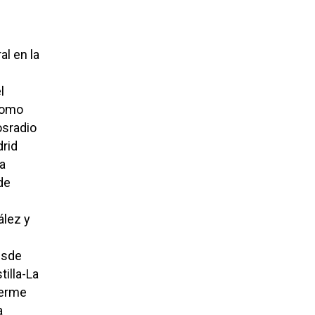
l en la
l
como
osradio
drid
la
de
ález y
esde
illa-La
rerme
a