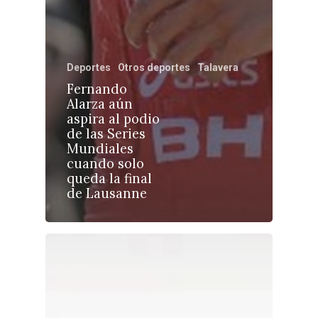
Deportes
Otros deportes
Talavera
Castilla-La Manch
Fernando
Alarza aún
Toledo
Sanidad
aspira al podio
de las Series
Ciudad Real
Economía
Mundiales
cuando solo
Albacete
Educación
queda la final
Cuenca
de Lausanne
Cultura
Guadalajara
Deportes
Talavera
Sucesos
Medio Ambiente