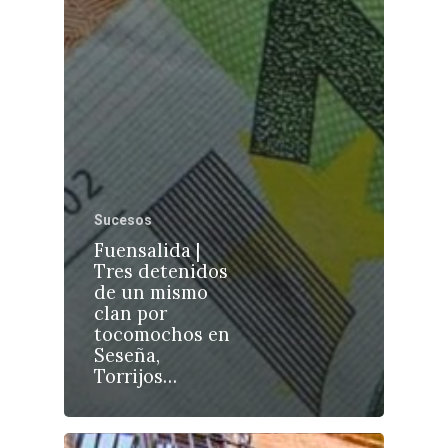
Castilla-La Manch
Toledo
Sanidad
Sucesos
Ciudad Real
Economía
Fuensalida |
Tres detenidos
Albacete
Educación
de un mismo
Cuenca
clan por
Cultura
tocomochos en
Guadalajara
Seseña,
Deportes
Talavera
Torrijos…
Sucesos