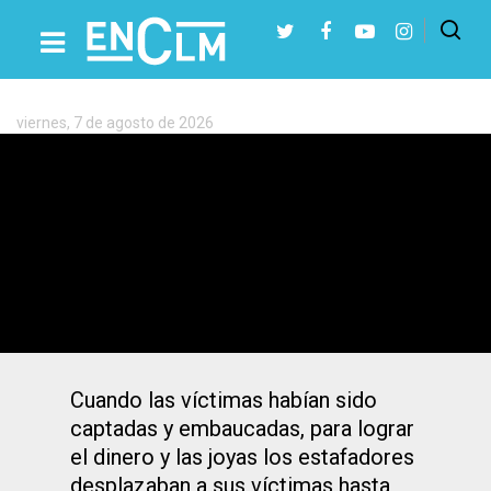
Etiqueta:
Seseña
viernes, 7 de agosto de 2026
Presiona Intro para buscar o ESC para cerrar
Fuensalida | Tres detenidos de un
mismo clan por tocomochos en Seseña,
Torrijos…
Cuando las víctimas habían sido
captadas y embaucadas, para lograr
el dinero y las joyas los estafadores
desplazaban a sus víctimas hasta