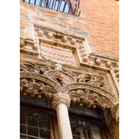
Medio Ambiente
Planeta Rural
Especiales
Política
Galerías