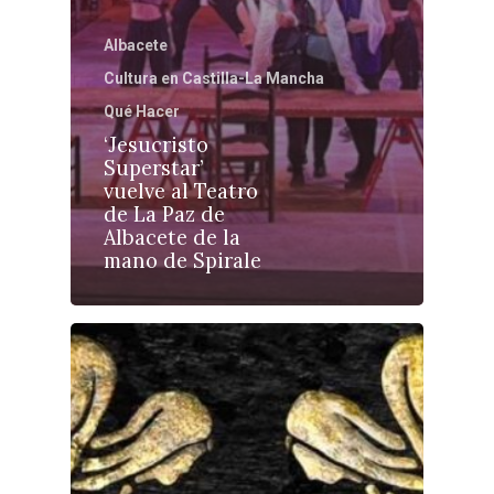
Educación
Cuenca
Cultura
Albacete
Guadalajara
Cultura en Castilla-La Mancha
Deportes
Talavera
Qué Hacer
Sucesos
‘Jesucristo
Superstar’
Medio Ambiente
vuelve al Teatro
de La Paz de
Planeta Rural
Albacete de la
mano de Spirale
Especiales
Política
Galerías