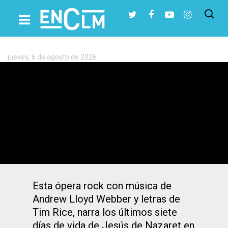
Etiqueta:
Spirale
jueves, 6 de agosto de 2026
Presiona Intro para buscar o ESC para cerrar
‘Jesucristo Superstar’ vuelve al Teatro
de La Paz de Albacete de la mano de
Spirale
Esta ópera rock con música de
Andrew Lloyd Webber y letras de
Tim Rice, narra los últimos siete
días de vida de Jesús de Nazaret en