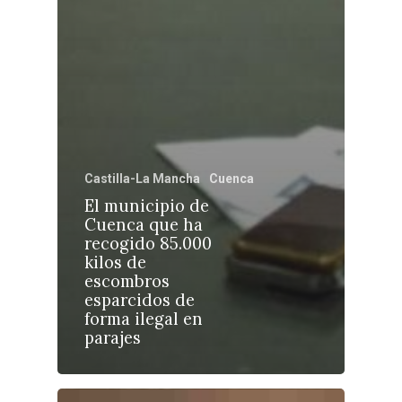
Castilla-La Manch
Castilla-La Mancha
Cuenca
Toledo
Sanidad
El municipio de
Ciudad Real
Economía
Cuenca que ha
recogido 85.000
Albacete
Educación
kilos de
Cuenca
escombros
Cultura
esparcidos de
Guadalajara
forma ilegal en
Deportes
Talavera
parajes
Sucesos