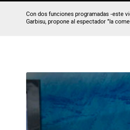
Con dos funciones programadas -este vier
Garbisu, propone al espectador "la comed
Presiona Intro para buscar o ESC para cerrar