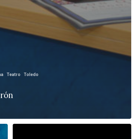
ha
Teatro
Toledo
erón