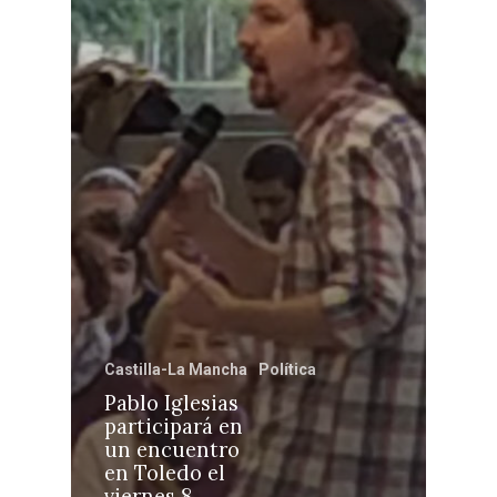
Castilla-La Manch
Toledo
Sanidad
Ciudad Real
Economía
Albacete
Educación
Cuenca
Cultura
Guadalajara
Deportes
Talavera
Castilla-La Mancha
Política
Sucesos
Pablo Iglesias
participará en
Medio Ambiente
un encuentro
en Toledo el
Planeta Rural
viernes 8