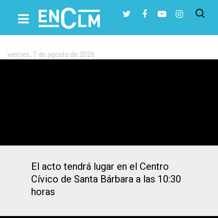
Etiqueta:
Teresa
Arévalo
viernes, 7 de agosto de 2026
Presiona Intro para buscar o ESC para cerrar
Pablo Iglesias participará en un
encuentro en Toledo el viernes 8
El acto tendrá lugar en el Centro
Cívico de Santa Bárbara a las 10:30
horas