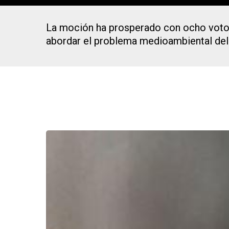
La moción ha prosperado con ocho votos a
abordar el problema medioambiental del 
Presiona Intro para buscar o ESC para cerrar