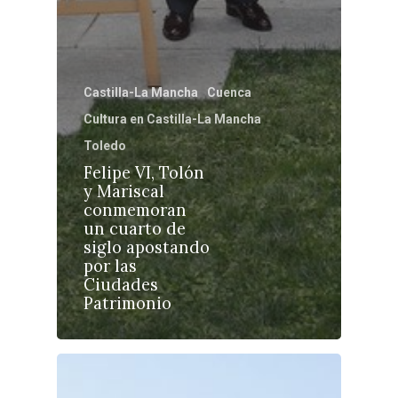
Castilla-La Mancha
Cuenca
Cultura en Castilla-La Mancha
Castilla-La Manch
Toledo
Toledo
Sanidad
Felipe VI, Tolón
y Mariscal
Ciudad Real
Economía
conmemoran
un cuarto de
Albacete
Educación
siglo apostando
Cuenca
por las
Cultura
Ciudades
Guadalajara
Patrimonio
Deportes
Talavera
Sucesos
Medio Ambiente