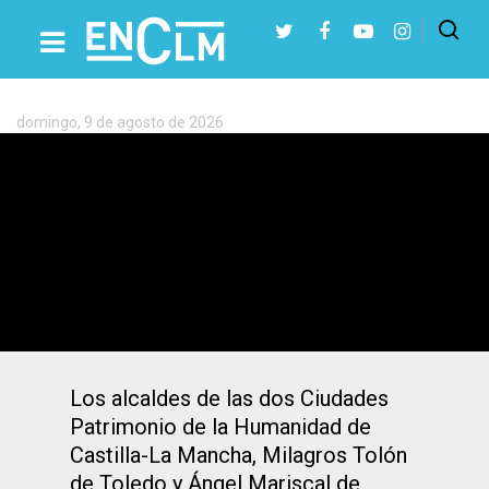
Etiqueta:
Toledo
domingo, 9 de agosto de 2026
Presiona Intro para buscar o ESC para cerrar
Felipe VI, Tolón y Mariscal conmemoran
un cuarto de siglo apostando por las
Ciudades Patrimonio
Los alcaldes de las dos Ciudades
Patrimonio de la Humanidad de
Castilla-La Mancha, Milagros Tolón
de Toledo y Ángel Mariscal de