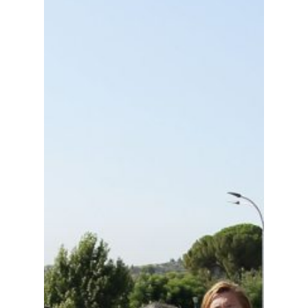
Planeta Rural
Especiales
Política
Galerías