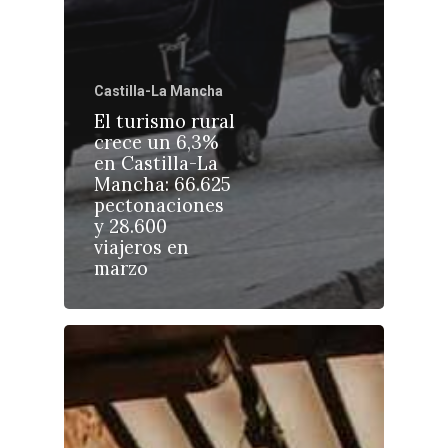
Castilla-La Mancha
El turismo rural
Castilla-La Manch
crece un 6,3%
Toledo
en Castilla-La
Sanidad
Mancha: 66.625
Ciudad Real
Economía
pectonaciones
y 28.600
Albacete
Educación
viajeros en
Cuenca
marzo
Cultura
Guadalajara
Deportes
Talavera
Sucesos
Medio Ambiente
Planeta Rural